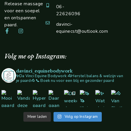
Release massage
06-
voor een soepel
22626096
en ontspannen
davinci-
paard.
equinecst@outlook.com
Volg me op Instagram:
davinci_equinebodywork
✨Da Vinci Equine Bodywork
🐴Herstel balans & welzijn van
je paard🐴
📞 Boek nu voor een blij en gezonder paard
Meer laden
Volg op Instagram