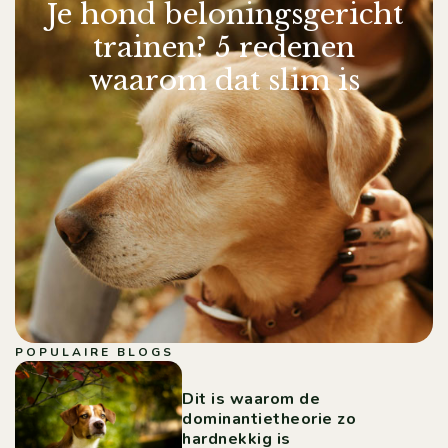
Je hond beloningsgericht
trainen? 5 redenen
waarom dat slim is
POPULAIRE BLOGS
Dit is waarom de
dominantietheorie zo
hardnekkig is