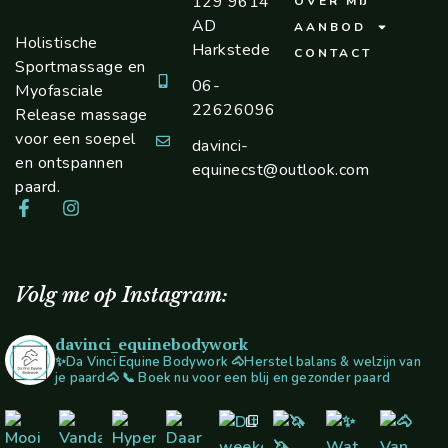
129 9614
OVER MIJ
AD
AANBOD
Holistische
Harkstede
CONTACT
Sportmassage en
06-
Myofasciale
22626096
Release massage
voor een soepel
davinci-
en ontspannen
equinecst@outlook.com
paard.
Volg me op Instagram:
davinci_equinebodywork
✨Da Vinci Equine Bodywork
🐴Herstel balans & welzijn van
je paard🐴
📞 Boek nu voor een blij en gezonder paard